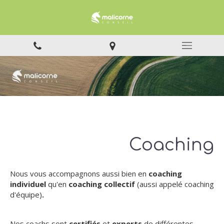
Coaching
Nous vous accompagnons aussi bien en
coaching
individuel
qu'en
coaching collectif
(aussi appelé coaching
d'équipe)
.
Nos coachs sont
certifiés
et
experts
de différentes