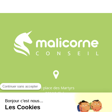
10 place des Martyrs
92110
Clichy