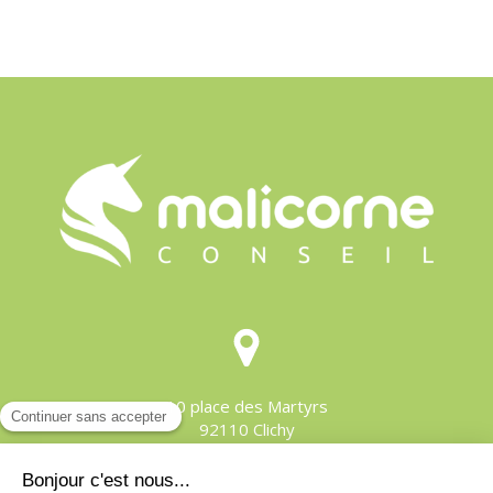
10 place des Martyrs
92110
Clichy